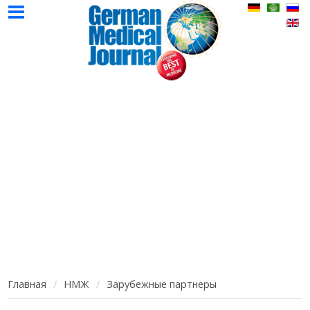
НМЖ
Авторы
Реклама
Контак
Главная
Выпуски
НМЖ
НМЖ
Главная
НМЖ
Зарубежные партнеры